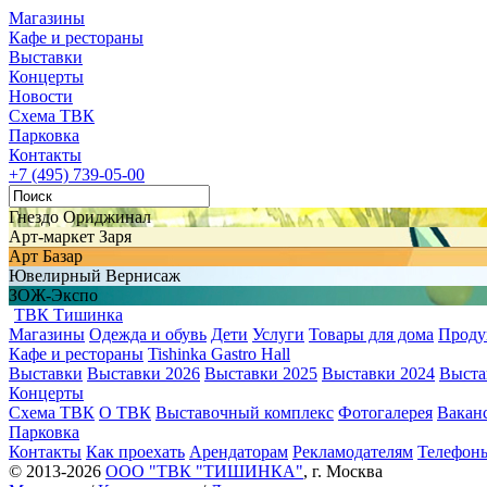
Магазины
Кафе и рестораны
Выставки
Концерты
Новости
Схема ТВК
Парковка
Контакты
+7 (495) 739-05-00
Гнездо Ориджинал
Арт-маркет Заря
Арт Базар
Ювелирный Вернисаж
ЗОЖ-Экспо
ТВК Тишинка
Магазины
Одежда и обувь
Дети
Услуги
Товары для дома
Проду
Кафе и рестораны
Tishinka Gastro Hall
Выставки
Выставки 2026
Выставки 2025
Выставки 2024
Выста
Концерты
Схема ТВК
О ТВК
Выставочный комплекс
Фотогалерея
Вакан
Парковка
Контакты
Как проехать
Арендаторам
Рекламодателям
Телефон
© 2013-2026
ООО "ТВК "ТИШИНКА"
, г. Москва