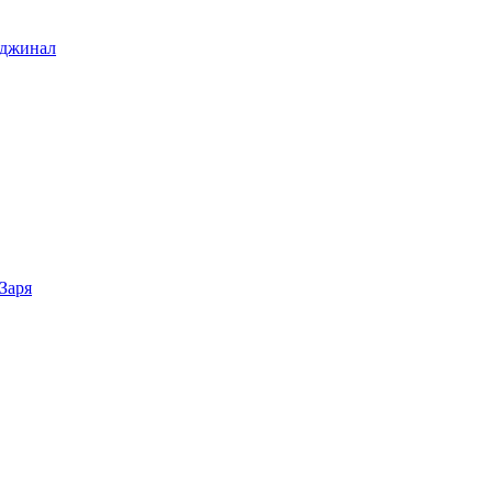
иджинал
Заря