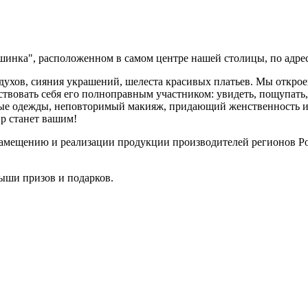
нка", расположенном в самом центре нашей столицы, по адрес
ухов, сияния украшений, шелеста красивых платьев. Мы откро
ствовать себя его полноправным участником: увидеть, пощупать,
ые одежды, неповторимый макияж, придающий женственность и 
р станет вашим!
замещению и реализации продукции производителей регионов Р
ыши призов и подарков.