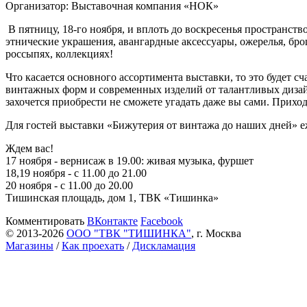
Организатор:
Выставочная компания «НОК»
В пятницу, 18-го ноября, и вплоть до воскресенья пространст
этнические украшения, авангардные аксессуары, ожерелья, брош
россыпях, коллекциях!
Что касается основного ассортимента выставки, то это будет с
винтажных форм и современных изделий от талантливых дизайн
захочется приобрести не сможете угадать даже вы сами. Прихо
Для гостей выставки «Бижутерия от винтажа до наших дней» е
Ждем вас!
17 ноября - вернисаж в 19.00: живая музыка, фуршет
18,19 ноября - с 11.00 до 21.00
20 ноября - с 11.00 до 20.00
Тишинская площадь, дом 1, ТВК «Тишинка»
Комментировать
ВКонтакте
Facebook
© 2013-2026
ООО "ТВК "ТИШИНКА"
, г. Москва
Магазины
/
Как проехать
/
Дискламация