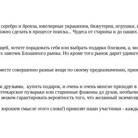
 серебро и бронза, ювелирные украшения, бижутерия, игрушки,
жно сделать в процессе поиска... Чудеса от старины и до наших 
ей, хотите порадовать себя или выбрать подарки близким, а, мо
х лавочек Блошиного рынка. Но кроме того рынок дарит удивите
месте совершенно разные вещи по своему предназначению, прин
друзьями, купить подарок, и очень и очень многие приходят в
аптекарские пузырьки или старинные флаконы дл духов, необыч
можем гарантировать вероятность того, что желанный экземпляр
ом хорошем смысле этого слова!) привозят наши участники - ка